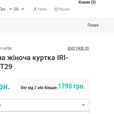
Кошик (0)
Грн.
Увійти
Обране
ВІДГУКІВ (0)
0116T29
а жіноча куртка IRI-
T29
рн.
1790 грн.
Опт від 2 або більше:
р