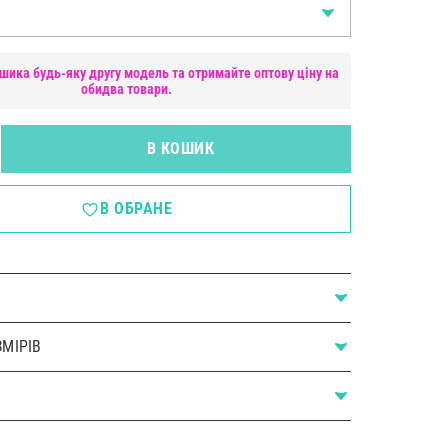
шика будь-яку другу модель та отримайте оптову ціну на
обидва товари.
В КОШИК
В ОБРАНЕ
МІРІВ