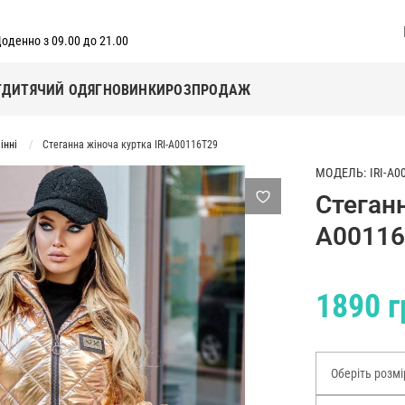
оденно з 09.00 до 21.00
Г
ДИТЯЧИЙ ОДЯГ
НОВИНКИ
РОЗПРОДАЖ
інні
Стеганна жіноча куртка IRI-A00116T29
МОДЕЛЬ: IRI-A0
Стеганн
A00116
1890 г
Оберіть розмі