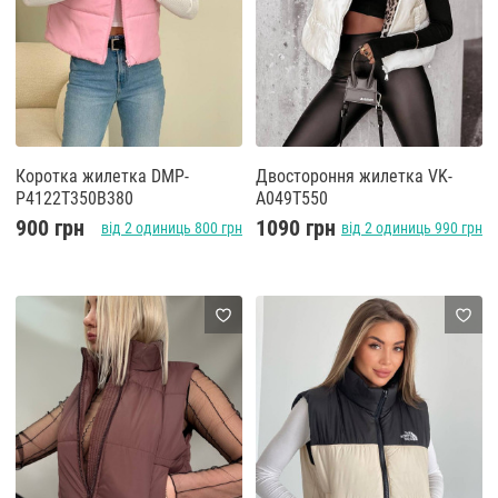
Коротка жилетка DMP-
Двостороння жилетка VK-
P4122T350B380
A049T550
900 грн
1090 грн
від 2 одиниць 800 грн
від 2 одиниць 990 грн