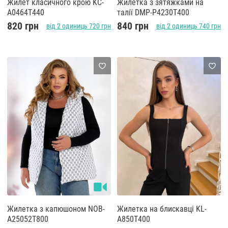
Жилет класичного крою KC-
Жилетка з зятяжками на
A0464T440
талії DMP-P4230T400
820 грн
840 грн
від 2 одиниць 720 грн
від 2 одиниць 740 грн
Жилетка з капюшоном NOB-
Жилетка на блискавці KL-
A25052T800
A850T400