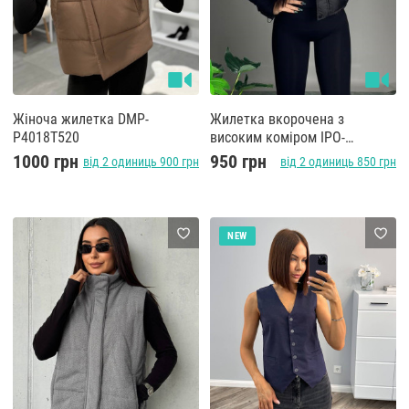
Жіноча жилетка DMP-
Жилетка вкорочена з
P4018T520
високим коміром IPO-
A19208T550
1000 грн
950 грн
від 2 одиниць 900 грн
від 2 одиниць 850 грн
NEW