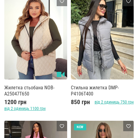
Жилетка стьобана NOB-
Стильна жилетка DMP-
A25047T650
P4106T400
1200 грн
850 грн
від 2 одиниць 750 грн
від 2 одиниць 1100 грн
NEW