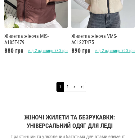
Жилетка жіноча MIS-
Жилетка жіноча VMS-
A185T479
A0122T475
880 грн
890 грн
від 2 одиниць 780 грн
від 2 одиниць 790 грн
1
2
>
>|
ЖІНОЧІ ЖИЛЕТИ ТА БЕЗРУКАВКИ:
УНІВЕРСАЛЬНИЙ ОДЯГ ДЛЯ ЛЕДІ
Практичний та улюблений багатьма дівчатами елемент