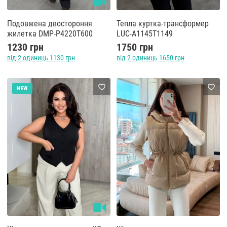
Подовжена двостороння
Тепла куртка-трансформер
жилетка DMP-P4220T600
LUC-A1145T1149
1230 грн
1750 грн
від 2 одиниць 1130 грн
від 2 одиниць 1650 грн
NEW