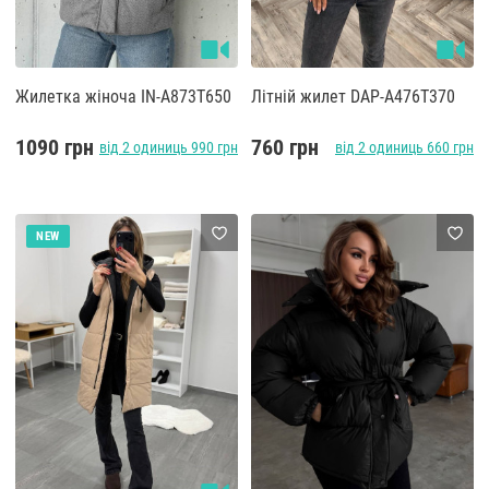
Жилетка жіноча IN-A873T650
Літній жилет DAP-A476T370
1090 грн
760 грн
від 2 одиниць 990 грн
від 2 одиниць 660 грн
NEW