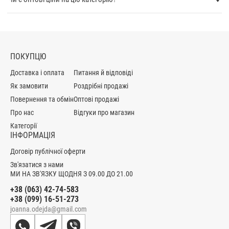
МОДНІ ІННОВАЦІЇ, ІНТЕГРАЦІЯ НОВИХ
ФАСОНІВ
Виробники не обмежуються досягнутими результатами.
ПОКУПЦЮ
Вони розробляють нові лекала, намагаються
застосовувати нестандартні та незвичні матеріали.
Доставка і оплата
Питання й відповіді
Декілька сезонів поспіль жилети жіночі молодіжні не
Як замовити
Роздрібні продажі
втрачають своєї популярності. Це призводить до
Повернення та обмін
Оптові продажі
оновлення силуетів.
Про нас
Відгуки про магазин
Паралельно з виробниками ми фокусуємо увагу на
Категорії
різноманітності. На даному етапі можемо запропонувати
ІНФОРМАЦІЯ
найшикарніші зразки. У нашому інтернет-магазині
Договір публічної оферти
зосереджено товари різних типів. Щоб ви не шукали, у
Зв'язатися з нами
нас ви сформуєте найкращий свій образ. Основою буде
МИ НА ЗВ'ЯЗКУ ЩОДНЯ З 09.00 ДО 21.00
верхній одяг, доповненнями: шикарні
сукні
, брючні
+38 (063) 42-74-583
костюми, тандеми блузок і спідниць. Тоді саме час
+38 (099) 16-51-273
вибрати топові вироби.
joanna.odejda@gmail.com
Для ділового, офісного стилю сміливо вибирайте