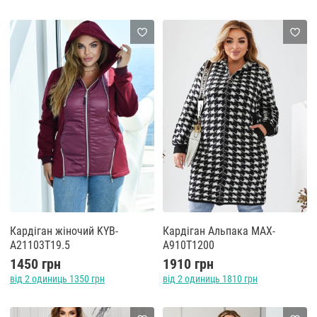
Кардіган жіночий KYB-
Кардіган Альпака MAX-
A21103T19.5
A910T1200
1450 грн
1910 грн
від 2 одиниць 1350 грн
від 2 одиниць 1810 грн