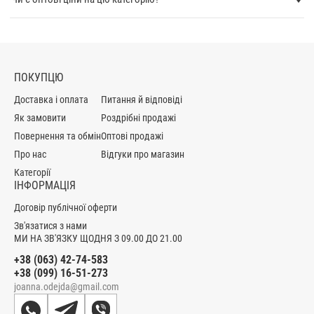
брючними. Залежно від довжини зразка дуже вдалі та
водночас цікаві комбінації зі спідницями.
Шиють кардигани великого розміру жіночі з альпаки.
Теплі речі, що дарують комфорт, в тому чи іншому
ПОКУПЦЮ
силуеті виглядають стильно. Вони забезпечують
максимальне тепло своїй власниці, коли на вулиці
Доставка і оплата
Питання й відповіді
холодно. Єдине, що під такий одяг краще одягати
Як замовити
Роздрібні продажі
теплі сукні середньої довжини або в підлогу. Непогано
Повернення та обмін
Оптові продажі
виглядають строго типу штани з трикотажу або
тринитки. Світла тональність переважає. В
Про нас
Відгуки про магазин
основному списку топових пропозицій зустрічаються
Категорії
ІНФОРМАЦІЯ
ескізи з високим коміром, не клешеними рукавами.
Останнім часом модниць зацікавили трендові та
Договір публічної оферти
несхожі на всі свої аналоги шикарні моделі з альпаки з
Зв'язатися з нами
капюшоном. Слід зазначити, вони незрівнянні.
МИ НА ЗВ'ЯЗКУ ЩОДНЯ З 09.00 ДО 21.00
Хутро Тедді за дуже короткий проміжок часу так
+38 (063) 42-74-583
полюбився стильною дівчиною.Текстурні полотна,
+38 (099) 16-51-273
трохи масивні, мають унікальний ефект. Виробники
joanna.odejda@gmail.com
шиють подібного типу моделі кардиганів для повних
жінок, тому що на них є попит. Але найголовніше, що