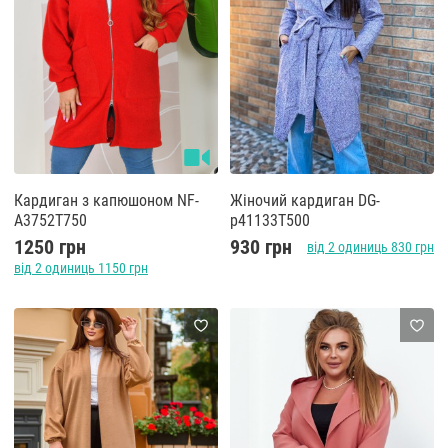
Кардиган з капюшоном NF-
Жіночий кардиган DG-
A3752T750
p41133T500
1250 грн
930 грн
від 2 одиниць 830 грн
від 2 одиниць 1150 грн