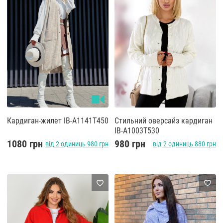
Кардиган-жилет IB-A1141T450
Стильний оверсайз кардиган
IB-A1003T530
1080 грн
980 грн
від 2 одиниць 980 грн
від 2 одиниць 880 грн