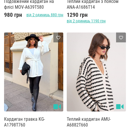
Подовжений кардиган на
Теплий кардиган з поясом
флісі MOV-A639T580
ANA-A1686T14
980 грн
1290 грн
від 2 одиниць 880 грн
від 2 одиниць 1190 грн
Кардиган травка KG-
Теплий кардиган AMU-
A1798T760
А6882Т660