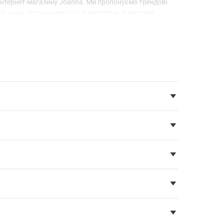
 інтернет-магазину Joanna. Ми пропонуємо трендові
мрії, вони ототожнюються із запитами, вимогами
і лицьового матеріалу залежить характеристики. Якщо
ує рівень захисту дитини від холоду. Представлені в
ї довжини. Вони чудово гармонують зі
спортивними
ми виробників. Оригінальний дизайн ескізів містить
ни дозволять вашій дитині бути не такими, як усі. Наші
радиційні колірні рішення змінюються. У новому
ений або червоний варіант. Комбінація двох тонів
 каптурів допустимі.