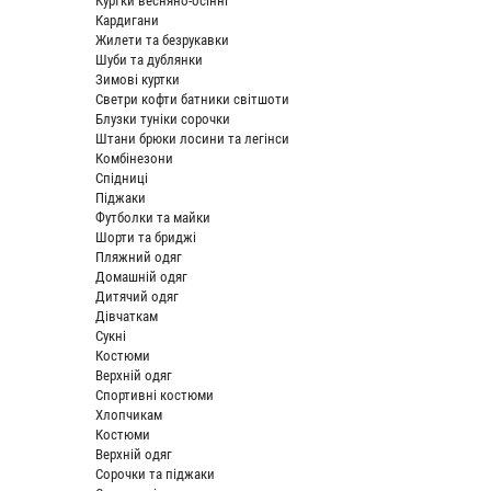
Куртки весняно-осінні
Кардигани
Жилети та безрукавки
Шуби та дублянки
Зимові куртки
Светри кофти батники світшоти
Блузки туніки сорочки
Штани брюки лосини та легінси
Комбінезони
Спідниці
Піджаки
Футболки та майки
Шорти та бриджі
Пляжний одяг
Домашній одяг
Дитячий одяг
Дівчаткам
Сукні
Костюми
Верхній одяг
Спортивні костюми
Хлопчикам
Костюми
Верхній одяг
Сорочки та піджаки