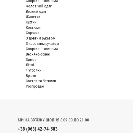
Спортивні костюми
Чоловічий одяг
Верхній одяг
Жилетки
Куртки
Костюми
Сорочки
З довгим рукавом
З коротким рукавом
Спортивні костюми
Весняно-осінні
Зимові
Літні
Футболки
Брюки
Светри та батники
Розпродаж
МИ НА ЗВ'ЯЗКУ ЩОДНЯ З 09.00 ДО 21.00
+38 (063) 42-74-583