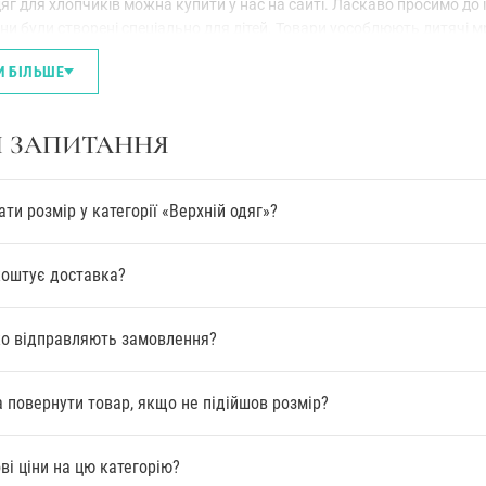
дяг для хлопчиків можна купити у нас на сайті. Ласкаво просимо до
они були створені спеціально для дітей. Товари уособлюють дитячі 
И БІЛЬШЕ
ви пуховиків, курток, безрукавка має критичне значення. Від якост
чення, то дощі, сніг дитині не страшні. Щільність наповнювачів вказ
І ЗАПИТАННЯ
зі демісезонні силуети подовжених варіантів, коротких та середньо
ами
на флісі.
итячий верхній одяг для хлопчиків виготовлений за власними лекала
ати розмір у категорії «Верхній одяг»?
ні декори. Змійки, зав'язки, якісь малюнки, принти, зображення… Во
обов'язково мають індивідуальність.
ли купити верхній одяг для хлопчика придивіться до колористики. Т
коштує доставка?
і яскравість переважає. Замовляйте контрастний помаранчевий, зел
етна чи матеріалів. Наявність хутра на комірах або як окантування
о відправляють замовлення?
 повернути товар, якщо не підійшов розмір?
ві ціни на цю категорію?