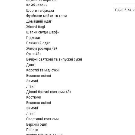
Комбінезони
У даній кате
Шорти та бриджі
Футболки майки та топи
Домашній одяг
Жіночі боді
Шапки снуди шарфи
Піджаки
Пляжний одяг
Жіночі розміри 48+
Сукні 48+
Вечірні святкові та випускні сукні
Довгі
Короткі та міді сукні
Весняно-осінні
Зимові
Літні
Ділові брючні костюми 48+
Костюми
Весняно-осінні
Зимові
Літні
Спортивні костюми
Верхній одяг
Пальто