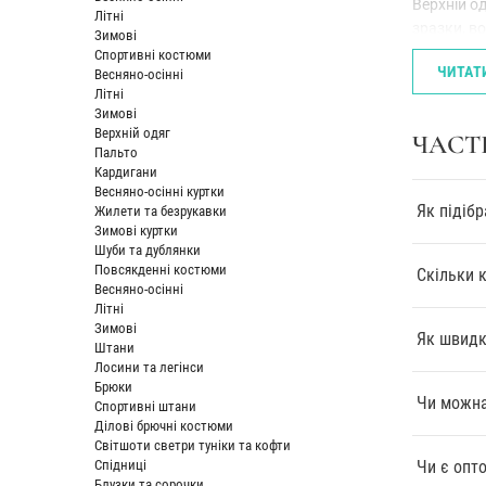
Верхній о
Літні
зразки, в
Зимові
дорослих.
Спортивні костюми
ЧИТАТ
Весняно-осінні
Підста
Літні
Зимові
є просо
Верхній одяг
ЧАСТ
катало
Пальто
костюм
Кардигани
Весь д
Весняно-осінні куртки
Як підібр
Жилети та безрукавки
унікаль
Зимові куртки
ескізи 
Шуби та дублянки
Виріши
Повсякденні костюми
Скільки 
період
Весняно-осінні
пріорит
Літні
Зимові
Як швидк
Штани
Лосини та легінси
Брюки
Чи можна
Спортивні штани
Ділові брючні костюми
Світшоти светри туніки та кофти
Спідниці
Чи є опто
Блузки та сорочки