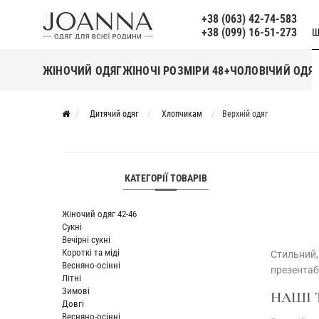
+38 (063) 42-74-583
+38 (099) 16-51-273
Щ
ЖІНОЧИЙ ОДЯГ
ЖІНОЧІ РОЗМІРИ 48+
ЧОЛОВІЧИЙ ОДЯ
Дитячий одяг
Хлопчикам
Верхній одяг
КАТЕГОРІЇ ТОВАРІВ
Жіночий одяг 42-46
Сукні
Вечірні сукні
Короткі та міді
Стильний, 
Весняно-осінні
презентаб
Літні
Зимові
НАШІ 
Довгі
Весняно-осінні