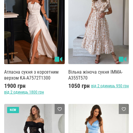
Атласна сукня з корсетним
Вільна жіноча сукня IMMA-
верхом KA-A7572T1300
A355T570
1900 грн
1050 грн
від 2 одиниць 950 грн
від 2 одиниць 1800 грн
NEW