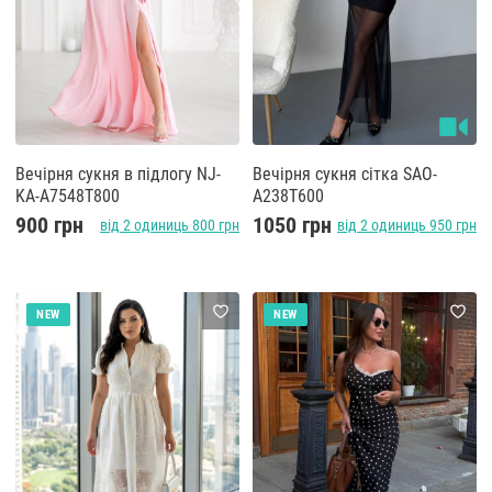
Вечірня сукня в підлогу NJ-
Вечірня сукня сітка SAO-
KA-A7548T800
A238T600
900 грн
1050 грн
від 2 одиниць 800 грн
від 2 одиниць 950 грн
NEW
NEW