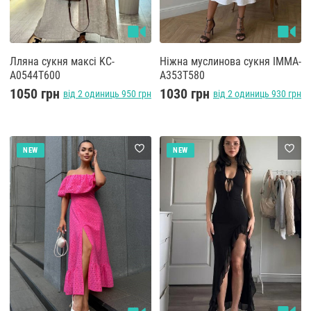
Лляна сукня максі KC-
Ніжна муслинова сукня IMMA-
A0544T600
A353T580
1050 грн
1030 грн
від 2 одиниць 950 грн
від 2 одиниць 930 грн
NEW
NEW