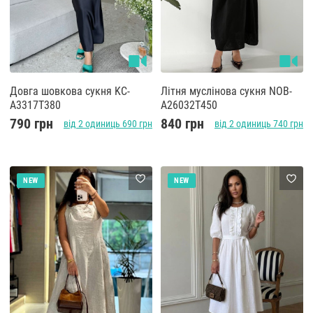
Довга шовкова сукня KC-
Літня муслінова сукня NOB-
A3317T380
A26032T450
790 грн
840 грн
від 2 одиниць 690 грн
від 2 одиниць 740 грн
NEW
NEW