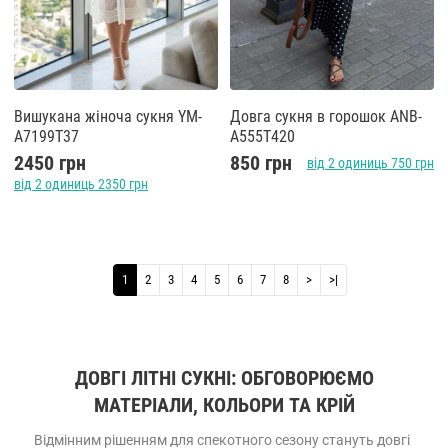
Вишукана жіноча сукня YM-
Довга сукня в горошок ANB-
A7199T37
A555T420
2450 грн
850 грн
від 2 одиниць 750 грн
від 2 одиниць 2350 грн
1
2
3
4
5
6
7
8
>
>|
ДОВГІ ЛІТНІ СУКНІ: ОБГОВОРЮЄМО
МАТЕРІАЛИ, КОЛЬОРИ ТА КРІЙ
Відмінним рішенням для спекотного сезону стануть довгі