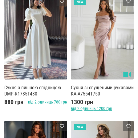
NEW
Сукня з пишною спідницею
Сукня зі спущеними рукавами
DMP-R1785T480
KA-A7554T750
880 грн
1300 грн
від 2 одиниць 780 грн
від 2 одиниць 1200 грн
NEW