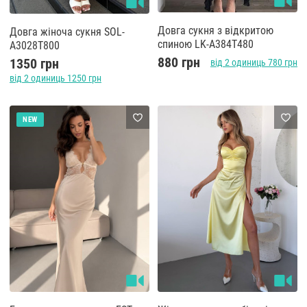
Довга сукня з відкритою
Довга жіноча сукня SOL-
спиною LK-A384T480
A3028T800
880 грн
1350 грн
від 2 одиниць 780 грн
від 2 одиниць 1250 грн
NEW