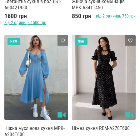
Елегантна сукня в пол EST-
Жіноча сукня-комбінація
A6042T950
MPK-A341T450
1600 грн
850 грн
від 2 одиниць 750 грн
від 2 одиниць 1500 грн
NEW
NEW
Ніжна муслінова сукня MPK-
Ніжна сукня REM-A270T600
A234T600