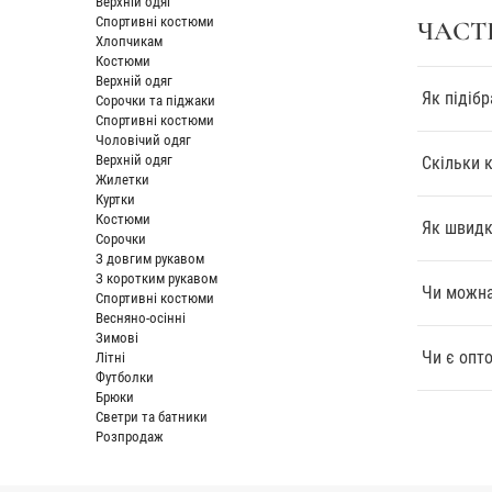
На даному
Верхній одяг
Спортивні костюми
ЧАСТ
дублянку.
Хлопчикам
виробами.
Костюми
обставин.
Верхній одяг
Як підібр
Сорочки та піджаки
Залишаєть
Спортивні костюми
розібрати
Чоловічий одяг
Верхній одяг
Скільки 
Лідер с
Жилетки
Куртки
краса 
Костюми
Як швидк
відмін
Сорочки
Досить
З довгим рукавом
Для бі
З коротким рукавом
Чи можна
Спортивні костюми
До цьог
Весняно-осінні
новино
Зимові
кроляч
Чи є опто
Літні
Щодо п
Футболки
сподоб
Брюки
Светри та батники
але теп
Розпродаж
АКТУА