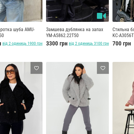
оротка шуба AMU-
Замшева дублянка на запах
Стильна б
50
YM-A5862.22T50
KC-A3056T
н
3300 грн
700 грн
від 2 одиниць 1900 грн
від 2 одиниць 3100 грн