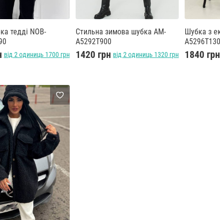
ка тедді NOB-
Стильна зимова шубка AM-
Шубка з е
90
A5292T900
A5296T13
н
1420 грн
1840 гр
від 2 одиниць 1700 грн
від 2 одиниць 1320 грн