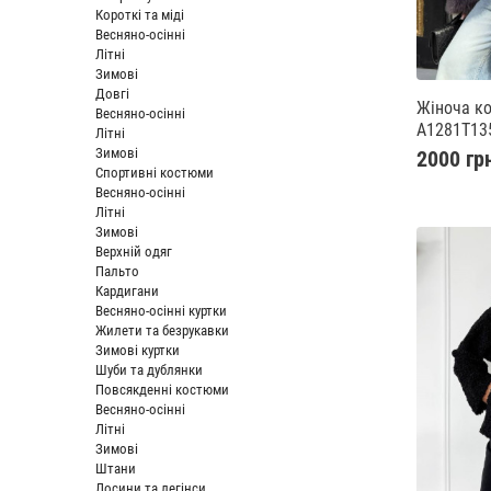
Короткі та міді
Весняно-осінні
Літні
Зимові
Довгі
Жіноча к
Весняно-осінні
A1281T13
Літні
Зимові
2000 гр
Спортивні костюми
Весняно-осінні
Літні
Зимові
Верхній одяг
Пальто
Кардигани
Весняно-осінні куртки
Жилети та безрукавки
Зимові куртки
Шуби та дублянки
Повсякденні костюми
Весняно-осінні
Літні
Зимові
Штани
Лосини та легінси