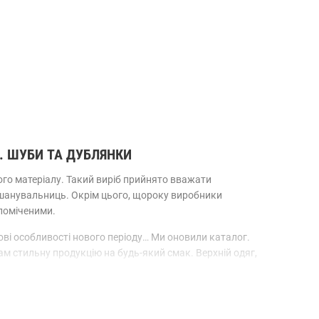
 ШУБИ ТА ДУБЛЯНКИ
ного матеріалу. Такий виріб прийнято вважати
х шанувальниць. Окрім цього, щороку виробники
поміченими.
ві особливості нового періоду… Ми оновили каталог.
 стильну продукцію на будь-який смак. Верхній одяг,
ди оточуючих.