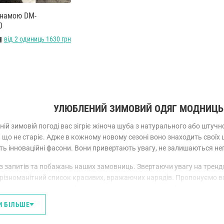
анамою DM-
0
н
від 2 одиниць 1630 грн
УЛЮБЛЕНИЙ ЗИМОВИЙ ОДЯГ МОДНИЦЬ.
ній зимовій погоді вас зігріє жіноча шуба з натурального або штуч
 що не старіє. Адже в кожному новому сезоні воно знаходить свої
ь інноваційні фасони. Вони привертають увагу, не залишаються не
з запитів та побажань наших замовниць. Звертаючи увагу на трендо
різноманітний список красивих, вражаючих нарядів. Пропонуємо вам
ам буде затишно. Оздоблення, що привертають до себе цікаві погля
И БІЛЬШЕ
ІВНОЦІННІ АЛЬТЕРНАТИВИ