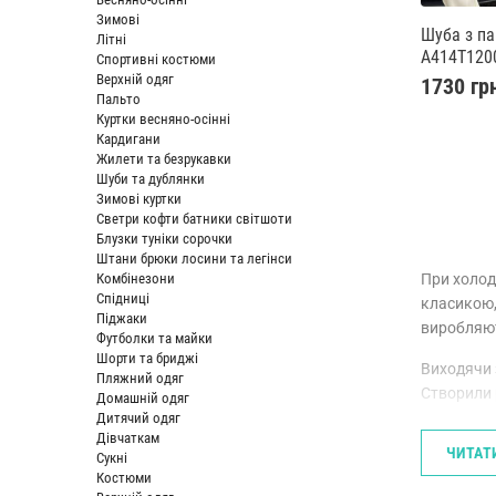
Зимові
Шуба з п
Літні
A414T120
Спортивні костюми
Верхній одяг
1730 гр
Пальто
Куртки весняно-осінні
Кардигани
Жилети та безрукавки
Шуби та дублянки
Зимові куртки
Светри кофти батники світшоти
Блузки туніки сорочки
Штани брюки лосини та легінси
При холод
Комбінезони
Спідниці
класикою,
Піджаки
виробляют
Футболки та майки
Шорти та бриджі
Виходячи 
Пляжний одяг
Створили 
Домашній одяг
в якому в
Дитячий одяг
Дівчаткам
ЧИТАТ
ДВІ Р
Сукні
Костюми