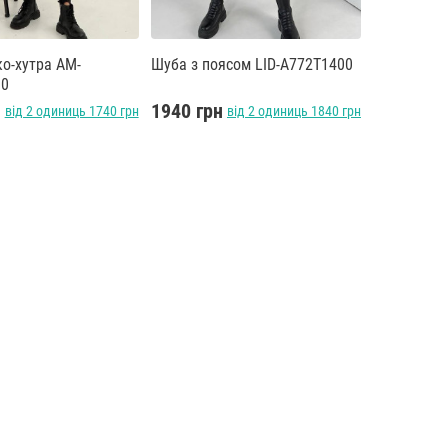
ко-хутра AM-
Шуба з поясом LID-A772T1400
00
н
1940 грн
від 2 одиниць 1740 грн
від 2 одиниць 1840 грн