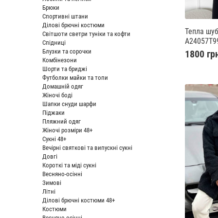
Брюки
Спортивні штани
Ділові брючні костюми
Тепла шуб
Світшоти светри туніки та кофти
A24057T9
Спідниці
Блузки та сорочки
1800 гр
Комбінезони
Шорти та бриджі
Футболки майки та топи
Домашній одяг
Жіночі боді
Шапки снуди шарфи
Піджаки
Пляжний одяг
Жіночі розміри 48+
Сукні 48+
Вечірні святкові та випускні сукні
Довгі
Короткі та міді сукні
Весняно-осінні
Зимові
Літні
Ділові брючні костюми 48+
Костюми
Весняно-осінні