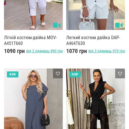
Літній костюм-двійка MOV-
Легкий костюм двійка DAP-
A451T660
A464T630
1090 грн
1070 грн
від 2 одиниць 990 грн
від 2 одиниць 970 грн
NEW
NEW