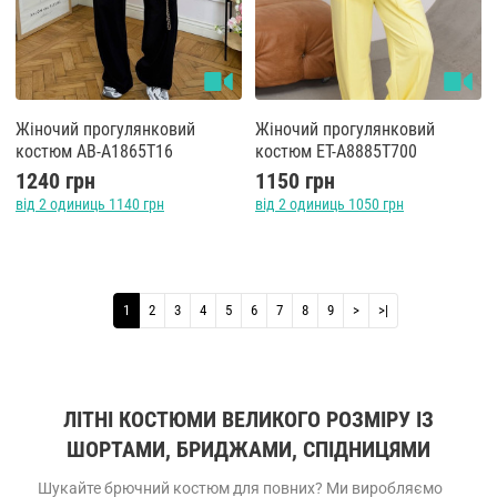
Жіночий прогулянковий
Жіночий прогулянковий
костюм AB-A1865T16
костюм ET-A8885T700
1240 грн
1150 грн
від 2 одиниць 1140 грн
від 2 одиниць 1050 грн
1
2
3
4
5
6
7
8
9
>
>|
ЛІТНІ КОСТЮМИ ВЕЛИКОГО РОЗМІРУ ІЗ
ШОРТАМИ, БРИДЖАМИ, СПІДНИЦЯМИ
Шукайте брючний костюм для повних? Ми виробляємо