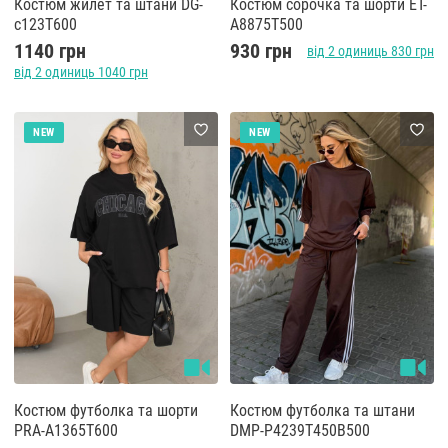
Костюм жилет та штани DG-
Костюм сорочка та шорти ET-
c123T600
A8875T500
1140 грн
930 грн
від 2 одиниць 830 грн
від 2 одиниць 1040 грн
NEW
NEW
Костюм футболка та шорти
Костюм футболка та штани
PRA-A1365T600
DMP-P4239T450B500