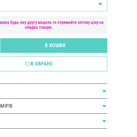
шика будь-яку другу модель та отримайте оптову ціну на
обидва товари.
В КОШИК
В ОБРАНЕ
МІРІВ