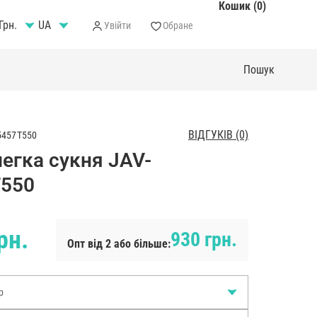
Кошик (0)
Грн.
Увійти
Обране
ВІДГУКІВ (0)
5457T550
легка сукня JAV-
550
рн.
930 грн.
Опт від 2 або більше:
р