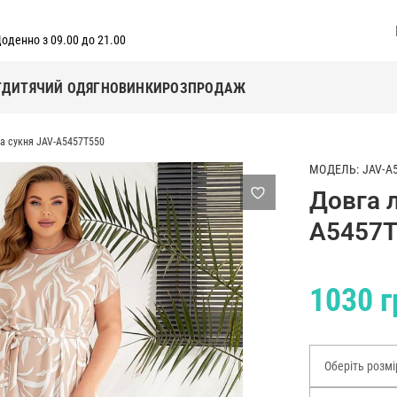
оденно з 09.00 до 21.00
Г
ДИТЯЧИЙ ОДЯГ
НОВИНКИ
РОЗПРОДАЖ
ка сукня JAV-A5457T550
МОДЕЛЬ: JAV-A
Довга 
A5457T
1030 г
Оберіть розмі