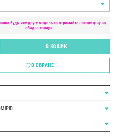
шика будь-яку другу модель та отримайте оптову ціну на
обидва товари.
В КОШИК
В ОБРАНЕ
МІРІВ