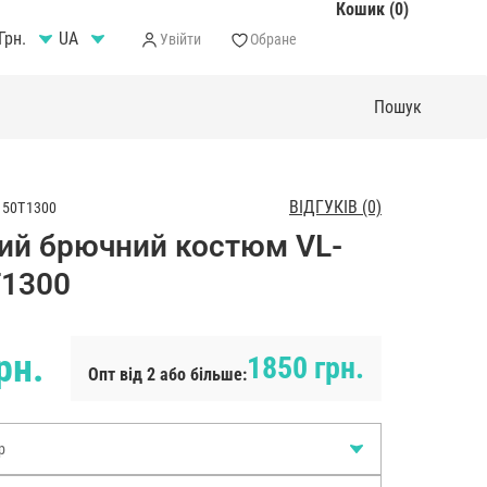
Кошик (0)
Грн.
Увійти
Обране
ВІДГУКІВ (0)
150T1300
ий брючний костюм VL-
1300
рн.
1850 грн.
Опт від 2 або більше:
р