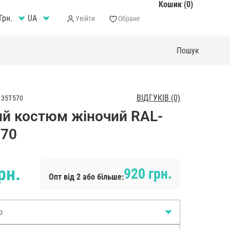
Кошик (0)
Грн.
Увійти
Обране
ВІДГУКІВ (0)
135T570
й костюм жіночий RAL-
570
рн.
920 грн.
Опт від 2 або більше:
р