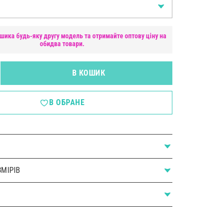
шика будь-яку другу модель та отримайте оптову ціну на
обидва товари.
В КОШИК
В ОБРАНЕ
МІРІВ