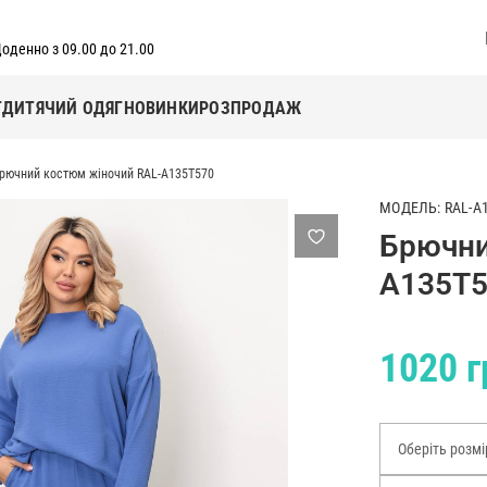
оденно з 09.00 до 21.00
Г
ДИТЯЧИЙ ОДЯГ
НОВИНКИ
РОЗПРОДАЖ
рючний костюм жіночий RAL-A135T570
МОДЕЛЬ: RAL-A
Брючни
A135T
1020 г
Оберіть розмі