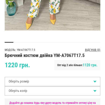
МОДЕЛЬ: YM-A7067T17.5
ВІДГУКІВ (0)
Брючний костюм двійка YM-A7067T17.5
1220 грн.
1120 грн.
Опт від 2 або більше:
Оберіть розмір
Оберіть колір
Додайте до кошика будь-яку другу модель та отримайте оптову ціну на