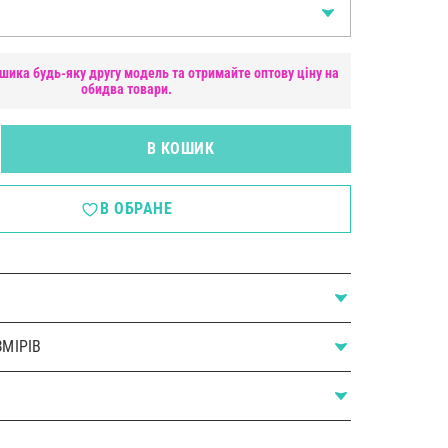
шика будь-яку другу модель та отримайте оптову ціну на
обидва товари.
В КОШИК
В ОБРАНЕ
МІРІВ