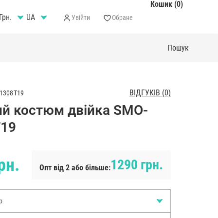
Кошик (0)
Грн.
Увійти
Обране
ВІДГУКІВ (0)
1308T19
й костюм двійка SMO-
T19
рн.
1290 грн.
Опт від 2 або більше:
р