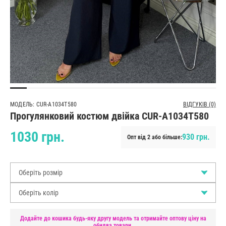
МОДЕЛЬ: CUR-A1034T580
ВІДГУКІВ (0)
Прогулянковий костюм двійка CUR-A1034T580
1030 грн.
930 грн.
Опт від 2 або більше:
Оберіть розмір
Оберіть колір
Додайте до кошика будь-яку другу модель та отримайте оптову ціну на
обидва товари.