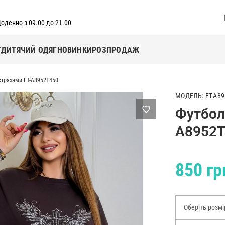
оденно з 09.00 до 21.00
Г
ДИТЯЧИЙ ОДЯГ
НОВИНКИ
РОЗПРОДАЖ
 стразами ET-A8952T450
МОДЕЛЬ: ET-A89
Футболк
A8952T
850 гр
Оберіть розмі