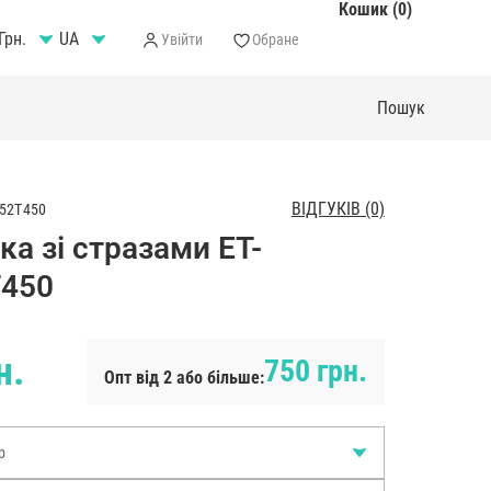
Кошик (0)
Грн.
Увійти
Обране
ВІДГУКІВ (0)
52T450
а зі стразами ET-
450
н.
750 грн.
Опт від 2 або більше:
р