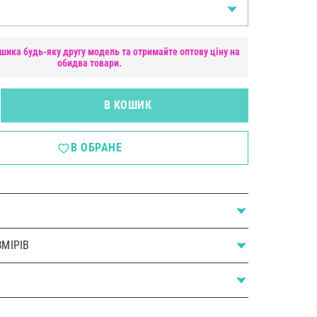
шика будь-яку другу модель та отримайте оптову ціну на
обидва товари.
В КОШИК
В ОБРАНЕ
МІРІВ