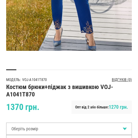
МОДЕЛЬ: VOJ-A1041T870
ВІДГУКІВ (0)
Костюм брюки+піджак з вишивкою VOJ-
A1041T870
1370 грн.
1270 грн.
Опт від 2 або більше:
Оберіть розмір