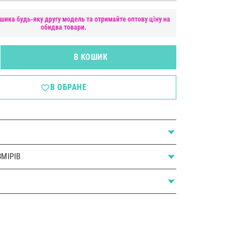
шика будь-яку другу модель та отримайте оптову ціну на
обидва товари.
В КОШИК
В ОБРАНЕ
МІРІВ