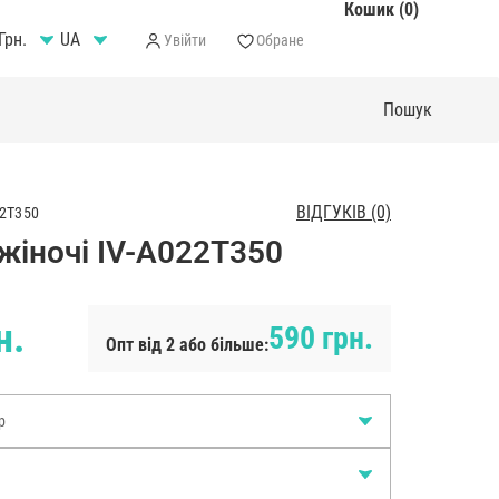
Кошик (0)
Грн.
Увійти
Обране
ВІДГУКІВ (0)
2T350
жіночі IV-A022T350
н.
590 грн.
Опт від 2 або більше:
р