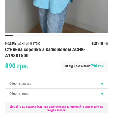
МОДЕЛЬ: ACHK-A1988T500
ВІДГУКІВ (0)
Стильна сорочка з капюшоном ACHK-
A1988T500
890 грн.
790 грн.
Опт від 2 або більше:
Оберіть розмір
Оберіть колір
Додайте до кошика будь-яку другу модель та отримайте оптову ціну на
обидва товари.