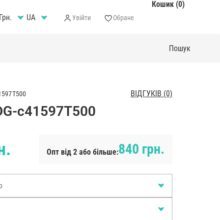
Кошик (0)
Грн.
Увійти
Обране
ВІДГУКІВ (0)
1597T500
DG-c41597T500
н.
840 грн.
Опт від 2 або більше:
р