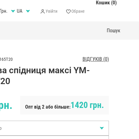
Кошик (0)
Грн.
Увійти
Обране
ВІДГУКІВ (0)
165T20
а спідниця максі YM-
T20
рн.
1420 грн.
Опт від 2 або більше:
р