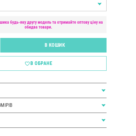
шика будь-яку другу модель та отримайте оптову ціну на
обидва товари.
В КОШИК
В ОБРАНЕ
МІРІВ