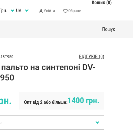
Кошик (0)
Грн.
Увійти
Обране
ВІДГУКІВ (0)
618T950
пальто на синтепоні DV-
950
рн.
1400 грн.
Опт від 2 або більше:
р