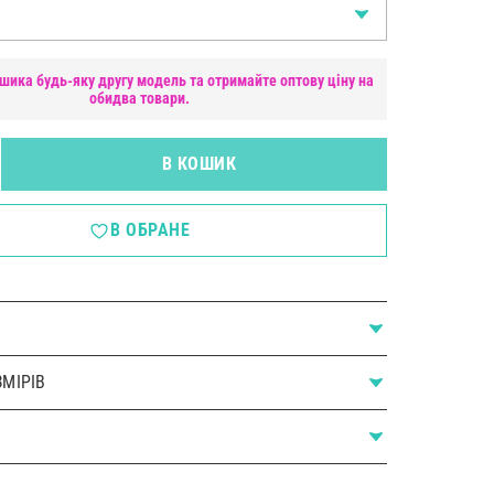
шика будь-яку другу модель та отримайте оптову ціну на
обидва товари.
В КОШИК
В ОБРАНЕ
МІРІВ