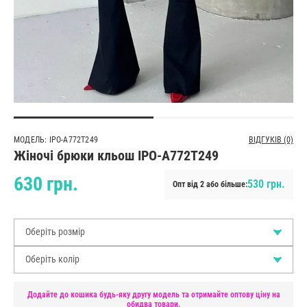
МОДЕЛЬ: IPO-A772T249
ВІДГУКІВ (0)
Жіночі брюки кльош IPO-A772T249
630 грн.
530 грн.
Опт від 2 або більше:
Оберіть розмір
Оберіть колір
Додайте до кошика будь-яку другу модель та отримайте оптову ціну на
обидва товари.