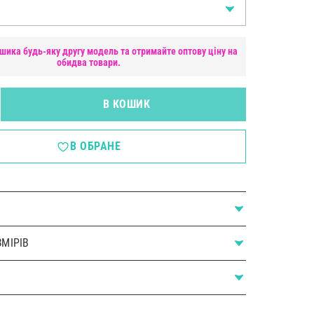
шика будь-яку другу модель та отримайте оптову ціну на
обидва товари.
В КОШИК
В ОБРАНЕ
МІРІВ