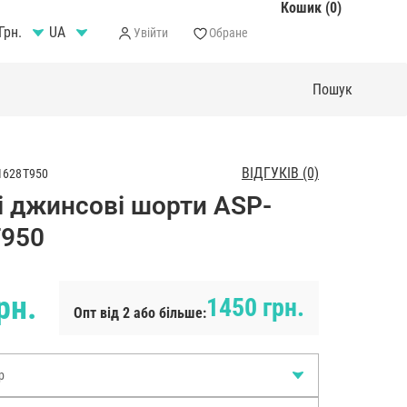
Кошик (0)
Грн.
Увійти
Обране
ВІДГУКІВ (0)
1628T950
і джинсові шорти ASP-
950
рн.
1450 грн.
Опт від 2 або більше:
р