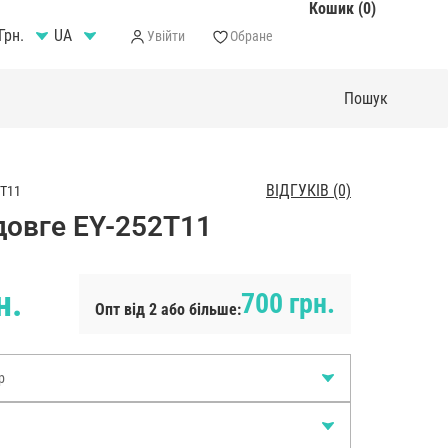
Кошик (0)
Грн.
Увійти
Обране
ВІДГУКІВ (0)
2T11
довге EY-252T11
н.
700 грн.
Опт від 2 або більше:
р