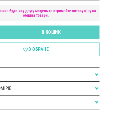
шика будь-яку другу модель та отримайте оптову ціну на
обидва товари.
В КОШИК
В ОБРАНЕ
МІРІВ