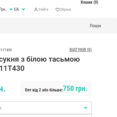
Кошик (0)
Грн.
Увійти
Обране
ВІДГУКІВ (0)
311T430
 сукня з білою тасьмою
11T430
н.
750 грн.
Опт від 2 або більше:
р