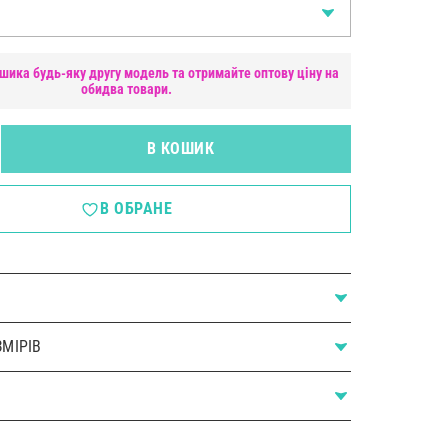
шика будь-яку другу модель та отримайте оптову ціну на
обидва товари.
В КОШИК
В ОБРАНЕ
МІРІВ