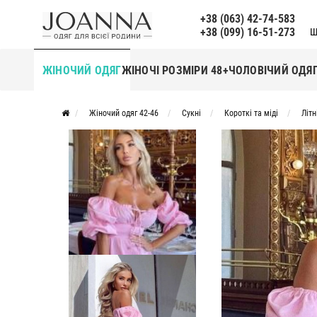
+38 (063) 42-74-583
+38 (099) 16-51-273
Щ
ЖІНОЧИЙ ОДЯГ
ЖІНОЧІ РОЗМІРИ 48+
ЧОЛОВІЧИЙ ОДЯ
Жіночий одяг 42-46
Сукні
Короткі та міді
Літн