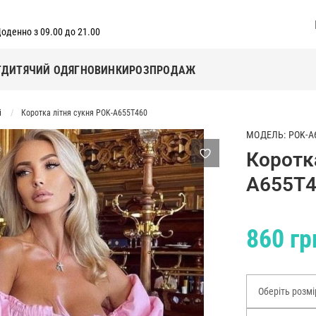
оденно з 09.00 до 21.00
Г
ДИТЯЧИЙ ОДЯГ
НОВИНКИ
РОЗПРОДАЖ
і
Коротка літня сукня POK-A655T460
МОДЕЛЬ: POK-A
Коротк
A655T
860 гр
Оберіть розмі