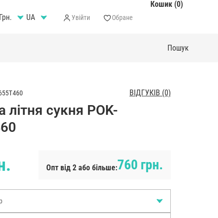
Кошик (0)
Грн.
Увійти
Обране
ВІДГУКІВ (0)
655T460
а літня сукня POK-
460
н.
760 грн.
Опт від 2 або більше:
р