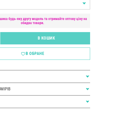
шика будь-яку другу модель та отримайте оптову ціну на
обидва товари.
В КОШИК
В ОБРАНЕ
МІРІВ