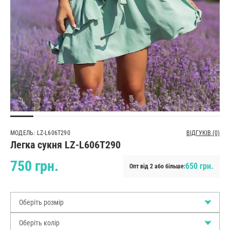
МОДЕЛЬ: LZ-L606T290
ВІДГУКІВ (0)
Легка сукня LZ-L606T290
750 грн.
650 грн.
Опт від 2 або більше:
Оберіть розмір
Оберіть колір