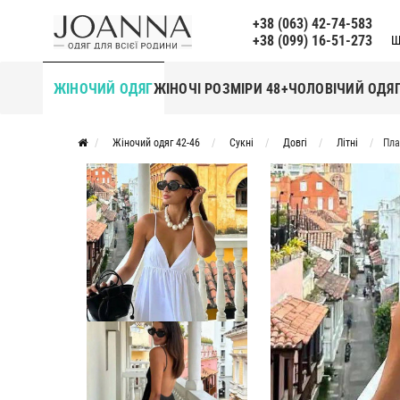
+38 (063) 42-74-583
+38 (099) 16-51-273
Щ
ЖІНОЧИЙ ОДЯГ
ЖІНОЧІ РОЗМІРИ 48+
ЧОЛОВІЧИЙ ОДЯ
Жіночий одяг 42-46
Сукні
Довгі
Літні
Пла