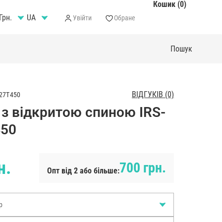
Кошик (0)
Грн.
Увійти
Обране
ВІДГУКІВ (0)
27T450
 з відкритою спиною IRS-
450
н.
700 грн.
Опт від 2 або більше:
р