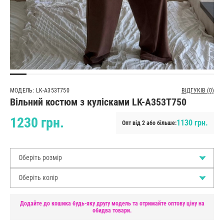
МОДЕЛЬ: LK-A353T750
ВІДГУКІВ (0)
Вільний костюм з кулісками LK-A353T750
1230 грн.
1130 грн.
Опт від 2 або більше:
Оберіть розмір
Оберіть колір
Додайте до кошика будь-яку другу модель та отримайте оптову ціну на
обидва товари.