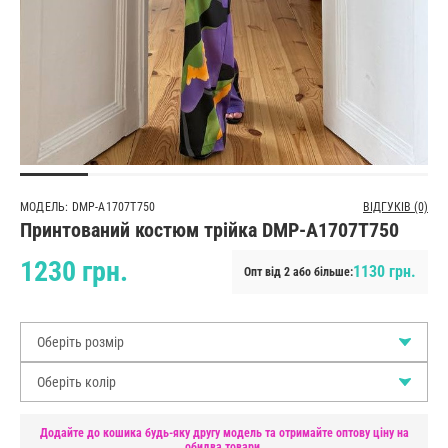
МОДЕЛЬ: DMP-A1707T750
ВІДГУКІВ (0)
Принтований костюм трійка DMP-A1707T750
1230 грн.
1130 грн.
Опт від 2 або більше:
Оберіть розмір
Оберіть колір
Додайте до кошика будь-яку другу модель та отримайте оптову ціну на
обидва товари.