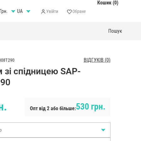
Кошик (0)
Грн.
Увійти
Обране
ВІДГУКІВ (0)
008T290
 зі спідницею SAP-
290
н.
530 грн.
Опт від 2 або більше:
р