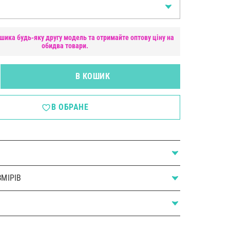
шика будь-яку другу модель та отримайте оптову ціну на
обидва товари.
В КОШИК
В ОБРАНЕ
МІРІВ