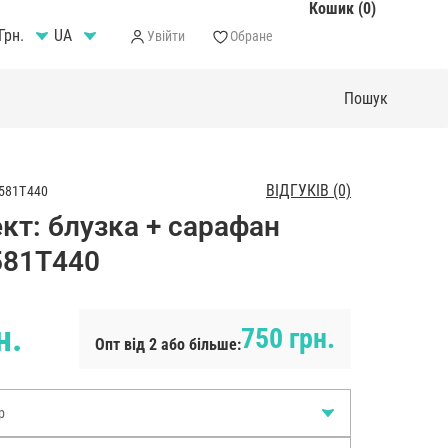
Кошик (0)
Грн.
Увійти
Обране
ВІДГУКІВ (0)
581T440
кт: блузка + сарафан
581T440
н.
750 грн.
Опт від 2 або більше:
р