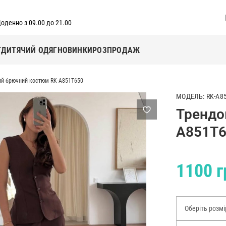
оденно з 09.00 до 21.00
Г
ДИТЯЧИЙ ОДЯГ
НОВИНКИ
РОЗПРОДАЖ
ий брючний костюм RK-A851T650
МОДЕЛЬ: RK-A8
Трендо
A851T
1100 г
Оберіть розмі