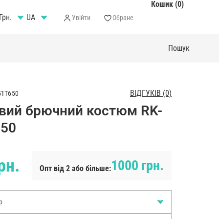
Кошик (0)
Грн.
Увійти
Обране
ВІДГУКІВ (0)
51T650
вий брючний костюм RK-
650
рн.
1000 грн.
Опт від 2 або більше:
р