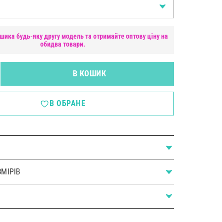
шика будь-яку другу модель та отримайте оптову ціну на
обидва товари.
В КОШИК
В ОБРАНЕ
МІРІВ