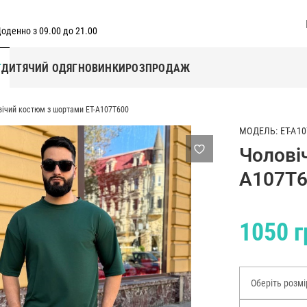
оденно з 09.00 до 21.00
Г
ДИТЯЧИЙ ОДЯГ
НОВИНКИ
РОЗПРОДАЖ
вічий костюм з шортами ET-A107T600
МОДЕЛЬ: ET-A10
Чолові
A107T
1050 г
Оберіть розмі