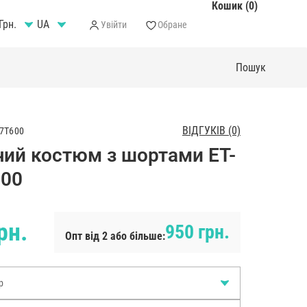
Кошик (0)
Грн.
Увійти
Обране
ВІДГУКІВ (0)
7T600
чий костюм з шортами ET-
600
рн.
950 грн.
Опт від 2 або більше:
р