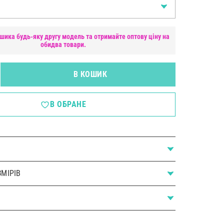
шика будь-яку другу модель та отримайте оптову ціну на
обидва товари.
В КОШИК
В ОБРАНЕ
МІРІВ