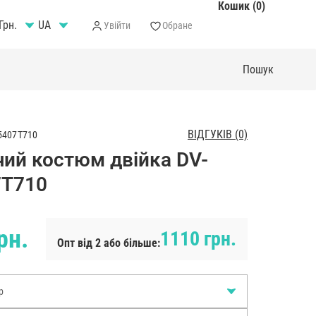
Кошик (0)
Грн.
Увійти
Обране
ВІДГУКІВ (0)
5407T710
чий костюм двійка DV-
7T710
рн.
1110 грн.
Опт від 2 або більше:
р