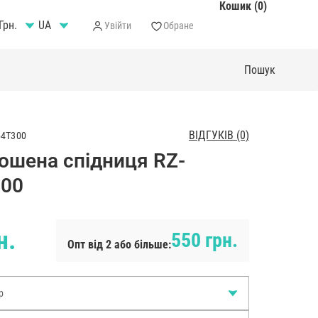
Кошик (0)
Грн.
Увійти
Обране
ВІДГУКІВ (0)
64T300
ошена спідниця RZ-
300
н.
550 грн.
Опт від 2 або більше:
р