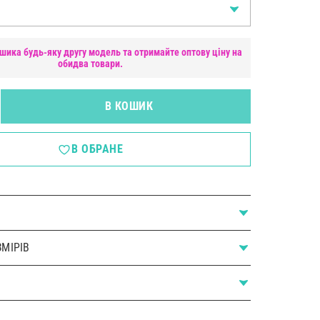
шика будь-яку другу модель та отримайте оптову ціну на
обидва товари.
В КОШИК
В ОБРАНЕ
МІРІВ