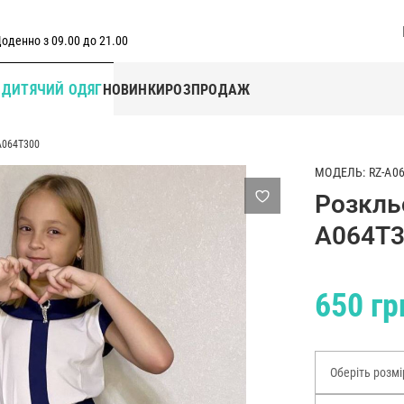
оденно з 09.00 до 21.00
Г
ДИТЯЧИЙ ОДЯГ
НОВИНКИ
РОЗПРОДАЖ
A064T300
МОДЕЛЬ: RZ-A0
Розкль
A064T
650 гр
Оберіть розмі