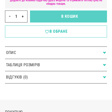
Додайте до кошика будь-яку другу модель та отримайте оптову ціну на
обидва товари.
−
+
В КОШИК
В ОБРАНЕ
ОПИС
ТАБЛИЦЯ РОЗМІРІВ
ВІДГУКІВ (0)