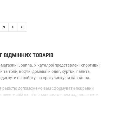
9
>
>|
 ВІДМІННИХ ТОВАРІВ
т-магазині Joanna. У каталозі представлені: спортивні
и та топи, кофти, домашній одяг, куртки, пальта,
одягнути на роботу, на прогулянку чи навчання.
Ми з радістю допоможемо вам сформувати яскравий
роведете свій шопінг із максимальним задоволенням.
 Високоякісною продукцією, яка захопить.
уацій. Деякі приходять до нашого магазину, щоб