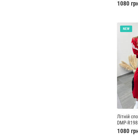
1080 гр
NEW
Літній сп
DMP-R198
1080 гр