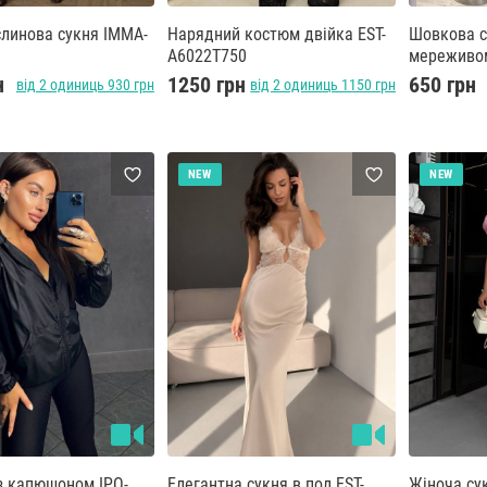
линова сукня IMMA-
Нарядний костюм двійка EST-
Шовкова с
A6022T750
мереживо
н
1250 грн
650 грн
від 2 одиниць 930 грн
від 2 одиниць 1150 грн
NEW
NEW
з капюшоном IPO-
Елегантна сукня в пол EST-
Жіноча су