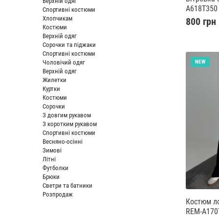
Верхній одяг
A618T350
Спортивні костюми
Хлопчикам
800 грн
Костюми
Верхній одяг
Сорочки та піджаки
Спортивні костюми
Чоловічий одяг
NEW
Верхній одяг
Жилетки
Куртки
Костюми
Сорочки
З довгим рукавом
З коротким рукавом
Спортивні костюми
Весняно-осінні
Зимові
Літні
Футболки
Брюки
Светри та батники
Розпродаж
Костюм лонгслів та джогери
REM-A170