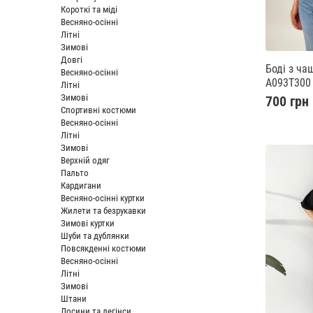
Короткі та міді
Весняно-осінні
Літні
Зимові
Довгі
Боді з ча
Весняно-осінні
A093T300
Літні
Зимові
700 грн
Спортивні костюми
Весняно-осінні
Літні
Зимові
Верхній одяг
Пальто
Кардигани
Весняно-осінні куртки
Жилети та безрукавки
Зимові куртки
Шуби та дублянки
Повсякденні костюми
Весняно-осінні
Літні
Зимові
Штани
Лосини та легінси