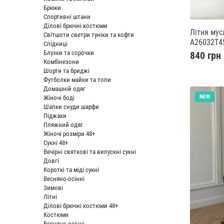
Брюки
Спортивні штани
Ділові брючні костюми
Літня мус
Світшоти светри туніки та кофти
A26032T4
Спідниці
Блузки та сорочки
840 грн
Комбінезони
Шорти та бриджі
Футболки майки та топи
Домашній одяг
NEW
Жіночі боді
Шапки снуди шарфи
Піджаки
Пляжний одяг
Жіночі розміри 48+
Сукні 48+
Вечірні святкові та випускні сукні
Довгі
Короткі та міді сукні
Весняно-осінні
Зимові
Літні
Ділові брючні костюми 48+
Костюми
Весняно-осінні