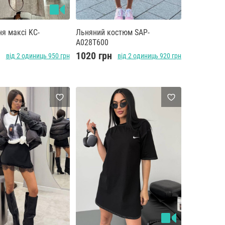
ня максі KC-
Льняний костюм SAP-
0
A028T600
н
1020 грн
від 2 одиниць 950 грн
від 2 одиниць 920 грн