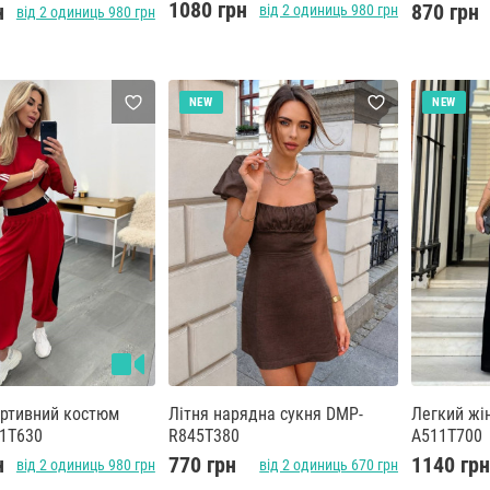
1080 грн
н
870 грн
від 2 одиниць 980 грн
від 2 одиниць 980 грн
NEW
NEW
ортивний костюм
Літня нарядна сукня DMP-
Легкий жі
1T630
R845T380
A511T700
н
770 грн
1140 гр
від 2 одиниць 980 грн
від 2 одиниць 670 грн