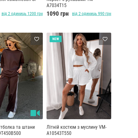
0
A7034T15
н
1090 грн
від 2 одиниць 1200 грн
від 2 одиниць 990 грн
NEW
тболка та штани
Літній костюм з муслину VM-
9T450B500
A10543T550