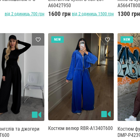
A6042T950
A5664T80
1600 грн
1300 гр
від 2 одиниць 700 грн
від 2 одиниць 1500 грн
NEW
NEW
Костюм велюр RBR-A1340T600
Костюм фу
T600
DMP-P423