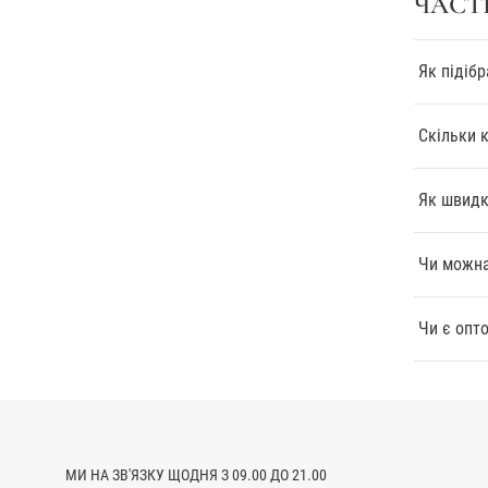
ЧАСТ
придбати с
терміново 
одяг модни
Як підібр
Пропонуєм
Повсякд
Скільки 
ви змож
палітрі
Як швидк
трикот
Категор
Спортив
Чи можна
тому ви
Блузки,
ви ств
Чи є опто
розробл
ЗИМОВ
Потрібно у
парки. Зро
натурально
МИ НА ЗВ'ЯЗКУ ЩОДНЯ З 09.00 ДО 21.00