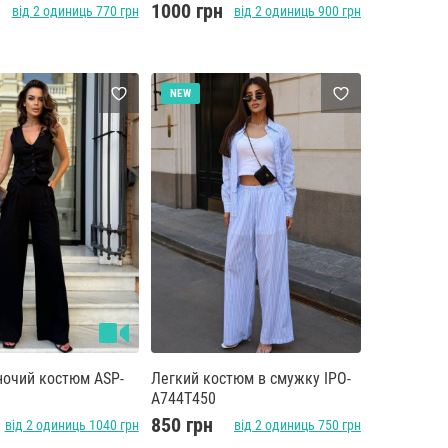
1000 грн
від 2 одиниць 770 грн
від 2 одиниць 900 грн
NEW
ночий костюм ASP-
Легкий костюм в смужку IPO-
A744T450
н
850 грн
від 2 одиниць 1040 грн
від 2 одиниць 750 грн