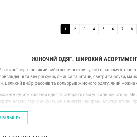
1
2
3
4
5
6
7
8
ЖІНОЧИЙ ОДЯГ. ШИРОКИЙ АСОРТИМЕНТ
і кожної леді є великий вибір жіночого одягу, як і в нашому інтерне
овсякденні та вечірні сукні, джинси та штани, светри та блузи, майк
и. Великий вибір фасонів та кольорыв жіночого одягу, який можна 
 можете купити жіночий одяг та створити свій унікальний стиль. 
ворити власну гарну цибулю. Ви знайдете найкращі альтернативи, п
о ознайомитись з шикарними варіантами від надійних виробників.
И БІЛЬШЕ
 ТОРГОВІ ПРОПОЗИЦІЇ НА ВСІ СЕЗОНИ
ць мета купити жіночий одяг формується залежно від обставин, сит