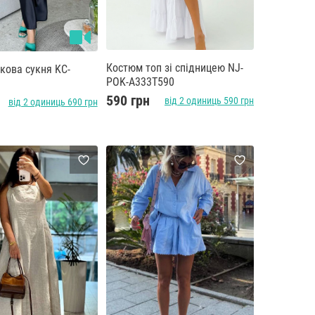
Костюм топ зі спідницею NJ-
кова сукня KC-
POK-A333T590
0
590 грн
від 2 одиниць 590 грн
від 2 одиниць 690 грн