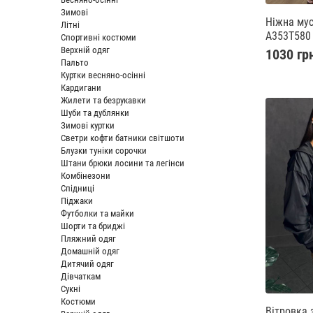
Зимові
Ніжна мус
Літні
A353T580
Спортивні костюми
Верхній одяг
1030 гр
Пальто
Куртки весняно-осінні
Кардигани
Жилети та безрукавки
Шуби та дублянки
Зимові куртки
Светри кофти батники світшоти
Блузки туніки сорочки
Штани брюки лосини та легінси
Комбінезони
Спідниці
Піджаки
Футболки та майки
Шорти та бриджі
Пляжний одяг
Домашній одяг
Дитячий одяг
Дівчаткам
Сукні
Костюми
Вітровка 