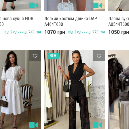
лінова сукня NOB-
Легкий костюм двійка DAP-
Лляна сук
50
A464T630
A0544T60
1070 грн
1050 гр
від 2 одиниць 740 грн
від 2 одиниць 970 грн
NEW