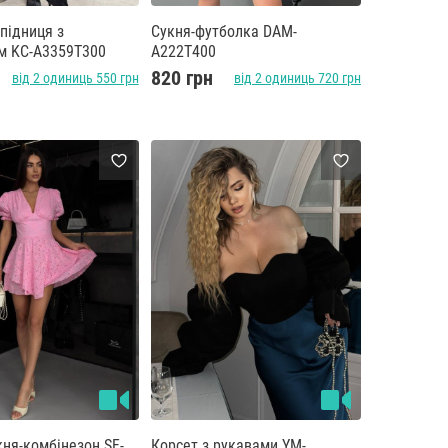
підниця з
Сукня-футболка DAM-
м KC-A3359T300
A222T400
820 грн
від 2 одиниць 550 грн
від 2 одиниць 720 грн
кня-комбінезон SF-
Корсет з рукавами YM-